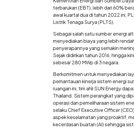
Kementrian Energi dan Sumber Daya 
terbarukan (EBT), lebih dari 60% bera
awal kuartal dua di tahun 2022 ini
Listrik Tenaga Surya (PLTS).
Sebagai salah satu sumber energi al
menyediakan biaya yang lebih rendah
penyerapannya yang semakin mening
Sejak didirikan tahun 2016, hingga ki
sebesar 280 MWp di 3 negara.
Berkomitmen untuk menyediakan layan
pemantauan kinerja sistem energi sur
ruangan ini, tim ahli SUN Energy dap
Thailand. Sistem perangkat yang di
operasi dan pemeliharaan sistem ener
selaku Chief Executive Officer (CE
aspek keselamatan yang proaktif, m
kecerdasan buatan (AI) sehingga sis