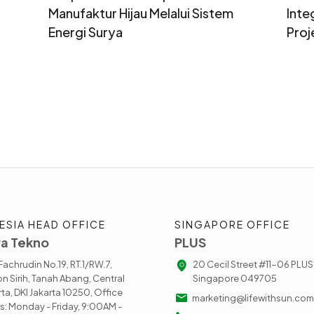
Manufaktur Hijau Melalui Sistem
Inte
Energi Surya
Proj
ESIA HEAD OFFICE
SINGAPORE OFFICE
a Tekno
PLUS
. Fachrudin No.19, RT.1/RW.7,
20 Cecil Street #11-06 PLUS
n Sirih, Tanah Abang, Central
Singapore 049705
rta, DKI Jakarta 10250, Office
marketing@lifewithsun.com
s: Monday - Friday, 9:00AM -