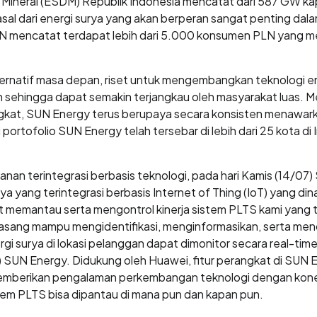
Mineral (ESDM) Republik Indonesia mencatat dari 587 GW ka
sal dari energi surya yang akan berperan sangat penting dalam
, PLN mencatat terdapat lebih dari 5.000 konsumen PLN yang
ternatif masa depan, riset untuk mengembangkan teknologi en
 sehingga dapat semakin terjangkau oleh masyarakat luas. Me
kat, SUN Energy terus berupaya secara konsisten menawarka
ni portofolio SUN Energy telah tersebar di lebih dari 25 kota
an terintegrasi berbasis teknologi, pada hari Kamis (14/07
ya yang terintegrasi berbasis Internet of Thing (IoT) yang 
at memantau serta mengontrol kinerja sistem PLTS kami yang t
pasang mampu mengidentifikasi, menginformasikan, serta men
gi surya di lokasi pelanggan dapat dimonitor secara real-time
O) SUN Energy. Didukung oleh Huawei, fitur perangkat di S
emberikan pengalaman perkembangan teknologi dengan konekti
tem PLTS bisa dipantau di mana pun dan kapan pun.