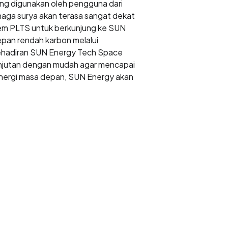
ng digunakan oleh pengguna dari
enaga surya akan terasa sangat dekat
tem PLTS untuk berkunjung ke SUN
an rendah karbon melalui
Kehadiran SUN Energy Tech Space
anjutan dengan mudah agar mencapai
i energi masa depan, SUN Energy akan