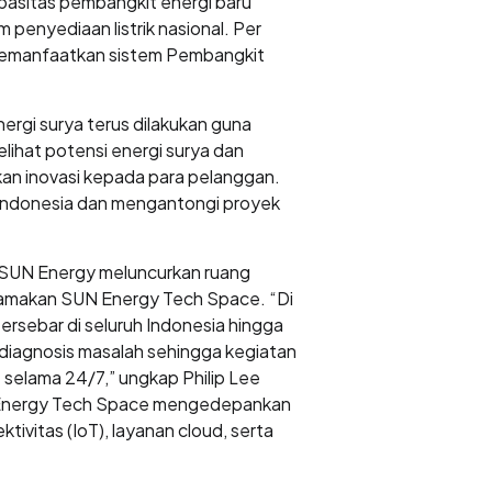
pasitas pembangkit energi baru
 penyediaan listrik nasional. Per
 memanfaatkan sistem Pembangkit
ergi surya terus dilakukan guna
lihat potensi energi surya dan
n inovasi kepada para pelanggan.
 di Indonesia dan mengantongi proyek
) SUN Energy meluncurkan ruang
dinamakan SUN Energy Tech Space. “Di
ersebar di seluruh Indonesia hingga
diagnosis masalah sehingga kegiatan
 selama 24/7,” ungkap Philip Lee
UN Energy Tech Space mengedepankan
vitas (IoT), layanan cloud, serta