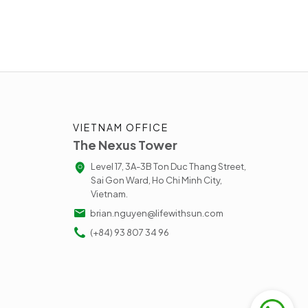
VIETNAM OFFICE
The Nexus Tower
Level 17, 3A-3B Ton Duc Thang Street,
Sai Gon Ward, Ho Chi Minh City,
Vietnam.
brian.nguyen@lifewithsun.com
(+84) 93 807 34 96