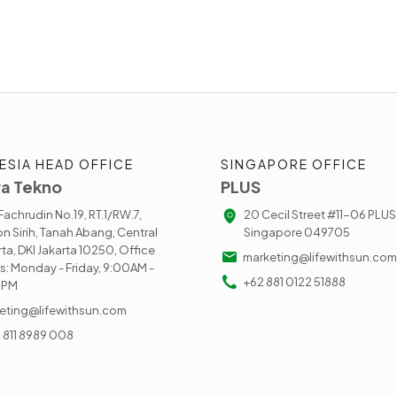
ESIA HEAD OFFICE
SINGAPORE OFFICE
a Tekno
PLUS
. Fachrudin No.19, RT.1/RW.7,
20 Cecil Street #11-06 PLUS
n Sirih, Tanah Abang, Central
Singapore 049705
rta, DKI Jakarta 10250, Office
marketing@lifewithsun.com
s: Monday - Friday, 9:00AM -
+62 881 0122 51888
0PM
eting@lifewithsun.com
) 811 8989 008