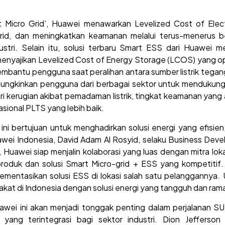
Micro Grid’, Huawei menawarkan Levelized Cost of Electr
id, dan meningkatkan keamanan melalui terus-menerus b
stri. Selain itu, solusi terbaru Smart ESS dari Huawei 
nyajikan Levelized Cost of Energy Storage (LCOS) yang opt
membantu pengguna saat peralihan antara sumber listrik tega
emungkinkan pengguna dari berbagai sektor untuk mendukung 
dari kerugian akibat pemadaman listrik, tingkat keamanan yang
sional PLTS yang lebih baik.
i bertujuan untuk menghadirkan solusi energi yang efisien
uawei Indonesia, David Adam Al Rosyid, selaku Business De
Huawei siap menjalin kolaborasi yang luas dengan mitra lok
 produk dan solusi Smart Micro-grid + ESS yang kompetitif
mentasikan solusi ESS di lokasi salah satu pelanggannya.
at di Indonesia dengan solusi energi yang tangguh dan ramah
awei ini akan menjadi tonggak penting dalam perjalanan SU
n yang terintegrasi bagi sektor industri. Dion Jeffer