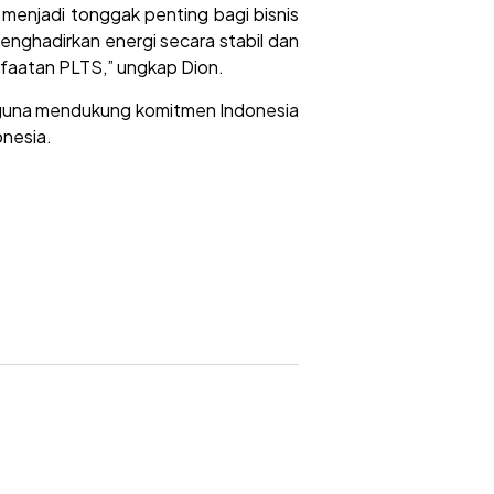
enjadi tonggak penting bagi bisnis
ghadirkan energi secara stabil dan
anfaatan PLTS,” ungkap Dion.
ar, guna mendukung komitmen Indonesia
onesia.