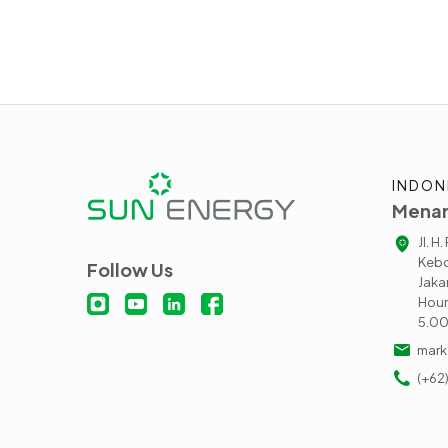
INDON
Menar
Jl. H
Kebo
Follow Us
Jaka
Hour
5.0
mark
(+62