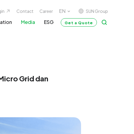
SUN Group
gin
Contact
Career
ation
Media
ESG
Get a Quote
icro Grid dan