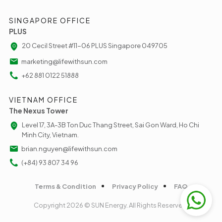
SINGAPORE OFFICE
PLUS
20 Cecil Street #11-06 PLUS Singapore 049705
marketing@lifewithsun.com
+62 881 0122 51888
VIETNAM OFFICE
The Nexus Tower
Level 17, 3A-3B Ton Duc Thang Street, Sai Gon Ward, Ho Chi
Minh City, Vietnam.
brian.nguyen@lifewithsun.com
(+84) 93 807 34 96
Terms & Condition
Privacy Policy
FAQ
Copyright 2026 © SUN Energy. All Rights Reserved.