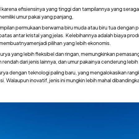
 karena efisiensinya yang tinggi dan tampilannya yang seragam. 
emiliki umur pakai yang panjang,
 tampilan permukaan berwarna biru muda atau biru tua dengan pol
i batas antar kristal yang jelas. Kelebihannya adalah biaya pr
,membuatnyamenjadi pilihan yang lebih ekonomis.
l surya yang lebih fleksibel dan ringan, memungkinkan pemas
h rendah dari jenis lainnya, dan umur pakainya cenderung lebi
urya dengan teknologi paling baru, yang mengalokasikan rangk
i. Walaupun inovatif, jenis ini mungkin lebih mahal dibandingka