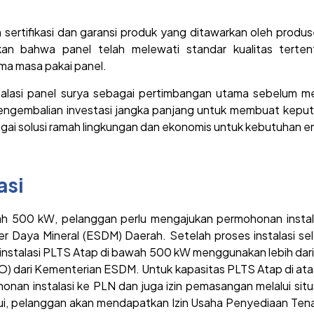
an sertifikasi dan garansi produk yang ditawarkan oleh pro
ukkan bahwa panel telah melewati standar kualitas terte
lama masa pakai panel.
 instalasi panel surya sebagai pertimbangan utama sebelum
ngembalian investasi jangka panjang untuk membuat keput
ai solusi ramah lingkungan dan ekonomis untuk kebutuhan en
asi
h 500 kW, pelanggan perlu mengajukan permohonan instala
r Daya Mineral (ESDM) Daerah. Setelah proses instalasi s
 instalasi PLTS Atap di bawah 500 kW menggunakan lebih dari 
LO) dari Kementerian ESDM. Untuk kapasitas PLTS Atap di at
nan instalasi ke PLN dan juga izin pemasangan melalui situ
i, pelanggan akan mendapatkan Izin Usaha Penyediaan Tenag