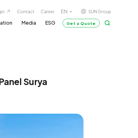
SUN Group
gin
Contact
Career
ation
Media
ESG
Get a Quote
Panel Surya