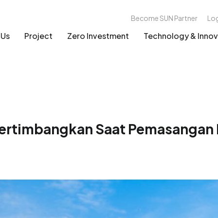
Become SUN Partner
Lo
 Us
Project
Zero Investment
Technology & Innov
ipertimbangkan Saat Pemasangan 