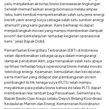
yaitu menjalankan aktivitas bisnis berwawasan lingkungan.
Setelah memanfaatkan energi biomassa melalui ampas
tebu, kami kembali memperkenalkan salah satu jenis energi
bersih yakni energi surya sebagai salah satu sumber energi
alternatif yang kami gunakan. Kami berharap ini dapat
menjadi langkah inovasi yang mampu memberikan dampak
positif dan berkelanjutan terhadap kegiatan operasional
kami,” jelas Bapak Didid.
Pemanfaatan Energi Baru Terbarukan (EBT) di Indonesia
selain diperkenalkan sebagai upaya dalam mengurangi
dampak perubahan iklim, juga merupakan salah satu upaya
optimasi terhadap biaya operasional bisnis melalui inovasi
teknologi energi. Keamanan, kemudahan dan kecepatan,
serta manfaat yang didapat dari pembangunan sistem
pembangkit listrik tenaga surya (PLTS) telah mampu
meyakinkan para pelaku bisnis bahwa instalasi PLTS dapat
memberikan nilai tambah bagi Perusahaan. Sementara itu,
Bapak Basilio Dias Araujo selaku Deputi Bidang Koordinasi
Kedaulatan Maritim dan Energi, Kementerian Koordinator
Kemaritiman dan Investasi yang turut menghadiri Acara