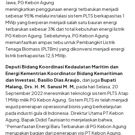
Jawa, PG Kebon Agung
meningkatkan penggunaan energi terbarukan menjadi
sebesar 95% melalui instalasi sistem PLTS berkapasitas 1
MWp yang berperan menjadi salah satu bauran energi
terbarukan sebesar 3% dari total kebutuhan energi listrik
PG Kebon Agung. Sebelumnya, PG Kebon Agung
memanfaatkan ampas tebu untuk Pembangkit Listrik
Tenaga Biomass (PLTBm) yang dikonversi menjadi energi
listrik berkapasitas 12,5 MWp.
Deputi Bidang Koordinasi Kedaulatan Maritim dan
Energi Kementrian Koordinator Bidang Kemaritiman
dan Investasi, Basilio Dias Araujo,
dan juga
Bupati
Malang, Drs. H. M. Sanusi M. M,
pada hari Selasa, 20
September 2022 meresmikan teknologi sistem PLTS Atap
1 MWp milik PG Kebon Agung. Sistem PLTS ini telah menjadi
wujud penerapan operasional bisnis yang berkelanjutan
pada industri gula di Indonesia. Direktur Utama PT Kebon
Agung, Bapak Didid Taurisianto menjelaskan bahwa,
“Pemanfaatan Energi Baru Terbarukan di PG Kebon Agung
merupakan bagian dari penerapan visi PT Kebon Agung,