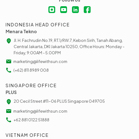
INDONESIA HEAD OFFICE
Menara Tekno
Jl. H. Fachrudin No.19, RT.1/RW.7, Kebon Sirih, Tanah Abang,
Central Jakarta, DKI Jakarta 10250, Office Hours: Monday -
Friday, 9:00AM - 5.00PM
marketing@lifewithsun.com
(+62) 811 8989 008
SINGAPORE OFFICE
PLUS
20 Cecil Street #11-06 PLUS Singapore 049705
marketing@lifewithsun.com
+62 881 0122 51888
VIETNAM OFFICE