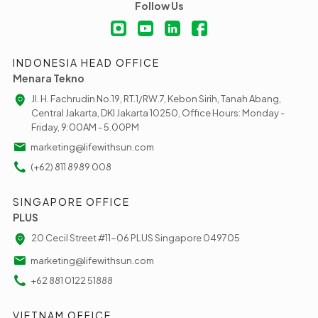
Follow Us
INDONESIA HEAD OFFICE
Menara Tekno
Jl. H. Fachrudin No.19, RT.1/RW.7, Kebon Sirih, Tanah Abang,
Central Jakarta, DKI Jakarta 10250, Office Hours: Monday -
Friday, 9:00AM - 5.00PM
marketing@lifewithsun.com
(+62) 811 8989 008
SINGAPORE OFFICE
PLUS
20 Cecil Street #11-06 PLUS Singapore 049705
marketing@lifewithsun.com
+62 881 0122 51888
VIETNAM OFFICE