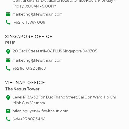
Central Jakarta, DKI Jakarta 10250, Office Hours: Monday -
Friday, 9:00AM - 5.00PM
marketing@lifewithsun.com
(+62) 811 8989 008
SINGAPORE OFFICE
PLUS
20 Cecil Street #11-06 PLUS Singapore 049705
marketing@lifewithsun.com
+62 881 0122 51888
VIETNAM OFFICE
The Nexus Tower
Level 17, 3A-3B Ton Duc Thang Street, Sai Gon Ward, Ho Chi
Minh City, Vietnam.
brian.nguyen@lifewithsun.com
(+84) 93 807 34 96