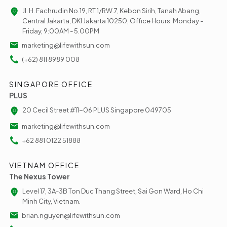
Jl. H. Fachrudin No.19, RT.1/RW.7, Kebon Sirih, Tanah Abang,
Central Jakarta, DKI Jakarta 10250, Office Hours: Monday -
Friday, 9:00AM - 5.00PM
marketing@lifewithsun.com
(+62) 811 8989 008
SINGAPORE OFFICE
PLUS
20 Cecil Street #11-06 PLUS Singapore 049705
marketing@lifewithsun.com
+62 881 0122 51888
VIETNAM OFFICE
The Nexus Tower
Level 17, 3A-3B Ton Duc Thang Street, Sai Gon Ward, Ho Chi
Minh City, Vietnam.
brian.nguyen@lifewithsun.com