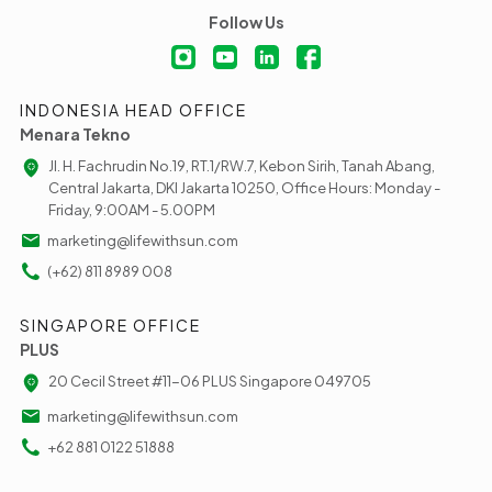
Follow Us
INDONESIA HEAD OFFICE
Menara Tekno
Jl. H. Fachrudin No.19, RT.1/RW.7, Kebon Sirih, Tanah Abang,
Central Jakarta, DKI Jakarta 10250, Office Hours: Monday -
Friday, 9:00AM - 5.00PM
marketing@lifewithsun.com
(+62) 811 8989 008
SINGAPORE OFFICE
PLUS
20 Cecil Street #11-06 PLUS Singapore 049705
marketing@lifewithsun.com
+62 881 0122 51888