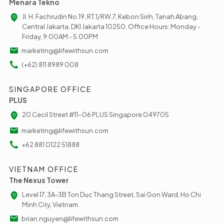
Menara Tekno
Jl. H. Fachrudin No.19, RT.1/RW.7, Kebon Sirih, Tanah Abang,
Central Jakarta, DKI Jakarta 10250, Office Hours: Monday -
Friday, 9:00AM - 5.00PM
marketing@lifewithsun.com
(+62) 811 8989 008
SINGAPORE OFFICE
PLUS
20 Cecil Street #11-06 PLUS Singapore 049705
marketing@lifewithsun.com
+62 881 0122 51888
VIETNAM OFFICE
The Nexus Tower
Level 17, 3A-3B Ton Duc Thang Street, Sai Gon Ward, Ho Chi
Minh City, Vietnam.
brian.nguyen@lifewithsun.com