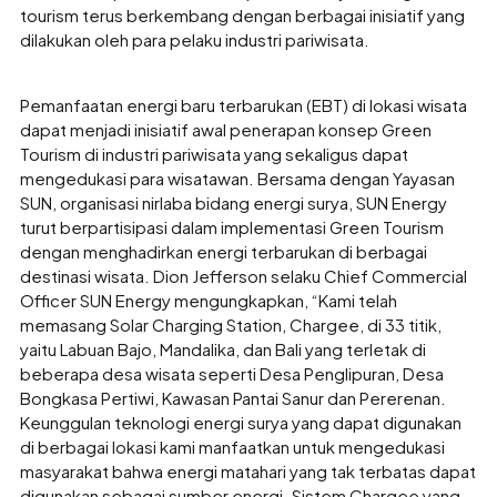
tourism terus berkembang dengan berbagai inisiatif yang
dilakukan oleh para pelaku industri pariwisata.
Pemanfaatan energi baru terbarukan (EBT) di lokasi wisata
dapat menjadi inisiatif awal penerapan konsep Green
Tourism di industri pariwisata yang sekaligus dapat
mengedukasi para wisatawan. Bersama dengan Yayasan
SUN, organisasi nirlaba bidang energi surya, SUN Energy
turut berpartisipasi dalam implementasi Green Tourism
dengan menghadirkan energi terbarukan di berbagai
destinasi wisata. Dion Jefferson selaku Chief Commercial
Officer SUN Energy mengungkapkan, “Kami telah
memasang Solar Charging Station, Chargee, di 33 titik,
yaitu Labuan Bajo, Mandalika, dan Bali yang terletak di
beberapa desa wisata seperti Desa Penglipuran, Desa
Bongkasa Pertiwi, Kawasan Pantai Sanur dan Pererenan.
Keunggulan teknologi energi surya yang dapat digunakan
di berbagai lokasi kami manfaatkan untuk mengedukasi
masyarakat bahwa energi matahari yang tak terbatas dapat
digunakan sebagai sumber energi. Sistem Chargee yang