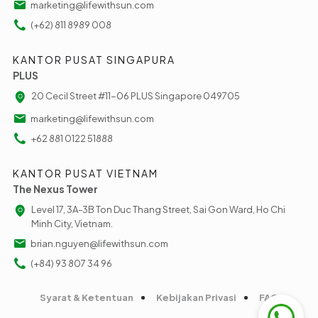
marketing@lifewithsun.com
(+62) 811 8989 008
KANTOR PUSAT SINGAPURA
PLUS
20 Cecil Street #11-06 PLUS Singapore 049705
marketing@lifewithsun.com
+62 881 0122 51888
KANTOR PUSAT VIETNAM
The Nexus Tower
Level 17, 3A-3B Ton Duc Thang Street, Sai Gon Ward, Ho Chi
Minh City, Vietnam.
brian.nguyen@lifewithsun.com
(+84) 93 807 34 96
Syarat & Ketentuan
Kebijakan Privasi
FAQ