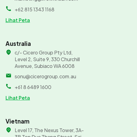
+62 815 1343 1168
Lihat Peta
Australia
c/- Cicero Group Pty Ltd,
Level 2, Suite 9, 330 Churchill
Avenue, Subiaco WA 6008
sonu@cicerogroup.com.au
+61 8 6489 1600
Lihat Peta
Vietnam
Level 17, The Nexus Tower, 3A-
3B Ton Duc Thang Street, Sai