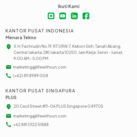
Ikuti Kami
KANTOR PUSAT INDONESIA
Menara Tekno
Jl. H. Fachrudin No.19, RT.1/RW.7, Kebon Sirih, Tanah Abang,
Central Jakarta, DKI Jakarta 10250, Jam Kerja: Senin - Jumat,
9:00 AM - 5:00 PM
marketing@lifewithsun.com
(+62) 811 8989 008
KANTOR PUSAT SINGAPURA
PLUS
20 Cecil Street #11-06 PLUS Singapore 049705
marketing@lifewithsun.com
+62 881 0122 51888