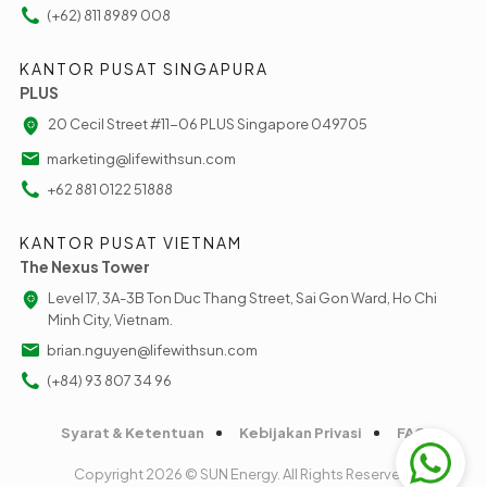
(+62) 811 8989 008
KANTOR PUSAT SINGAPURA
PLUS
20 Cecil Street #11-06 PLUS Singapore 049705
marketing@lifewithsun.com
+62 881 0122 51888
KANTOR PUSAT VIETNAM
The Nexus Tower
Level 17, 3A-3B Ton Duc Thang Street, Sai Gon Ward, Ho Chi
Minh City, Vietnam.
brian.nguyen@lifewithsun.com
(+84) 93 807 34 96
Syarat & Ketentuan
Kebijakan Privasi
FAQ
Copyright 2026 © SUN Energy. All Rights Reserved.