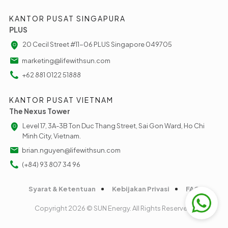
KANTOR PUSAT SINGAPURA
PLUS
20 Cecil Street #11-06 PLUS Singapore 049705
marketing@lifewithsun.com
+62 881 0122 51888
KANTOR PUSAT VIETNAM
The Nexus Tower
Level 17, 3A-3B Ton Duc Thang Street, Sai Gon Ward, Ho Chi
Minh City, Vietnam.
brian.nguyen@lifewithsun.com
(+84) 93 807 34 96
Syarat & Ketentuan
Kebijakan Privasi
FAQ
Copyright 2026 © SUN Energy. All Rights Reserved.