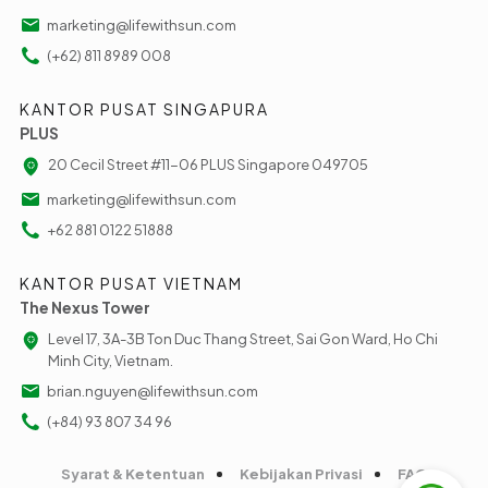
marketing@lifewithsun.com
(+62) 811 8989 008
KANTOR PUSAT SINGAPURA
PLUS
20 Cecil Street #11-06 PLUS Singapore 049705
marketing@lifewithsun.com
+62 881 0122 51888
KANTOR PUSAT VIETNAM
The Nexus Tower
Level 17, 3A-3B Ton Duc Thang Street, Sai Gon Ward, Ho Chi
Minh City, Vietnam.
brian.nguyen@lifewithsun.com
(+84) 93 807 34 96
Syarat & Ketentuan
Kebijakan Privasi
FAQ