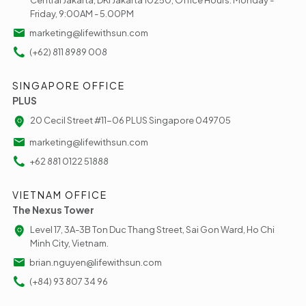
Friday, 9:00AM - 5.00PM
marketing@lifewithsun.com
(+62) 811 8989 008
SINGAPORE OFFICE
PLUS
20 Cecil Street #11-06 PLUS Singapore 049705
marketing@lifewithsun.com
+62 881 0122 51888
VIETNAM OFFICE
The Nexus Tower
Level 17, 3A-3B Ton Duc Thang Street, Sai Gon Ward, Ho Chi
Minh City, Vietnam.
brian.nguyen@lifewithsun.com
(+84) 93 807 34 96