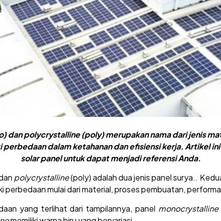
) dan polycrystalline (poly) merupakan nama dari jenis mat
ki perbedaan dalam ketahanan dan efisiensi kerja. Artikel i
solar panel untuk dapat menjadi referensi Anda.
 dan
polycrystalline
(poly) adalah dua jenis panel surya.. Ke
liki perbedaan mulai dari material, proses pembuatan, perform
edaan yang terlihat dari tampilannya, panel
monocrystalline
ine
memiliki warna biru yang bervariasi.