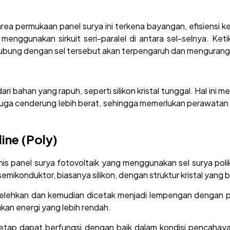
 area permukaan panel surya ini terkena bayangan, efisiensi k
 menggunakan sirkuit seri-paralel di antara sel-selnya. Ket
erhubung dengan sel tersebut akan terpengaruh dan mengurang
ari bahan yang rapuh, seperti silikon kristal tunggal. Hal in
i juga cenderung lebih berat, sehingga memerlukan perawatan
.
ine (Poly)
enis panel surya fotovoltaik yang menggunakan sel surya poli
 semikonduktor, biasanya silikon, dengan struktur kristal yang 
ilelehkan dan kemudian dicetak menjadi lempengan dengan pol
kan energi yang lebih rendah.
 tetap dapat berfungsi dengan baik dalam kondisi pencahay