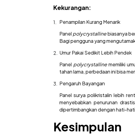
Kekurangan:
Penampilan Kurang Menarik
Panel
polycrystalline
biasanya ber
Bagi pengguna yang mengutamakan 
Umur Pakai Sedikit Lebih Pendek
Panel
polycrystalline
memiliki um
tahan lama, perbedaan ini bisa me
Pengaruh Bayangan
Panel surya polikristalin lebih 
menyebabkan penurunan drastis 
dipertimbangkan dengan hati-hati
Kesimpulan