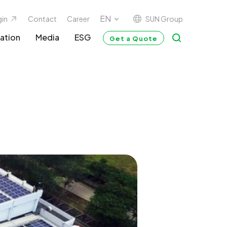
SUN Group
gin
Contact
Career
ation
Media
ESG
Get a Quote