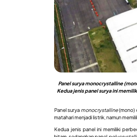
Panel surya monocrystalline (mono
Kedua jenis panel surya ini memili
Panel surya
monocrystalline
(mono)
matahari menjadi listrik, namun memi
Kedua jenis panel ini memiliki perb
hitam, sedangkan panel
polycrystall