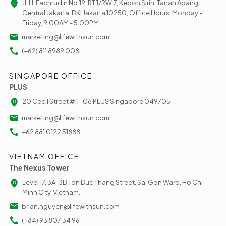
Jl. H. Fachrudin No.19, RT.1/RW.7, Kebon Sirih, Tanah Abang,
Central Jakarta, DKI Jakarta 10250, Office Hours: Monday -
Friday, 9:00AM - 5.00PM
marketing@lifewithsun.com
(+62) 811 8989 008
SINGAPORE OFFICE
PLUS
20 Cecil Street #11-06 PLUS Singapore 049705
marketing@lifewithsun.com
+62 881 0122 51888
VIETNAM OFFICE
The Nexus Tower
Level 17, 3A-3B Ton Duc Thang Street, Sai Gon Ward, Ho Chi
Minh City, Vietnam.
brian.nguyen@lifewithsun.com
(+84) 93 807 34 96