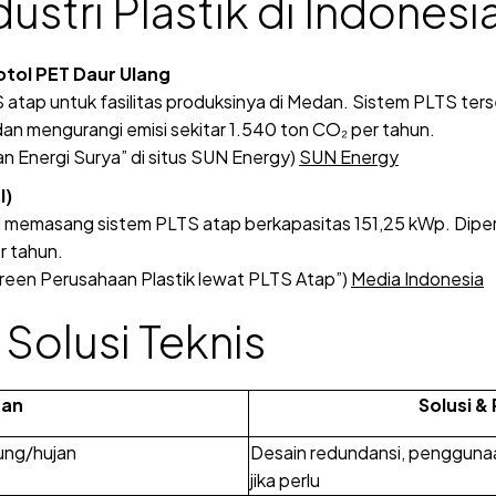
ustri Plastik di Indonesi
otol PET Daur Ulang
ap untuk fasilitas produksinya di Medan. Sistem PLTS terseb
an mengurangi emisi sekitar 1.540 ton CO₂ per tahun.
 Energi Surya” di situs SUN Energy)
SUN Energy
I)
 memasang sistem PLTS atap berkapasitas 151,25 kWp. Diperk
r tahun.
een Perusahaan Plastik lewat PLTS Atap”)
Media Indonesia
Solusi Teknis
gan
Solusi &
ung/hujan
Desain redundansi, penggunaa
jika perlu