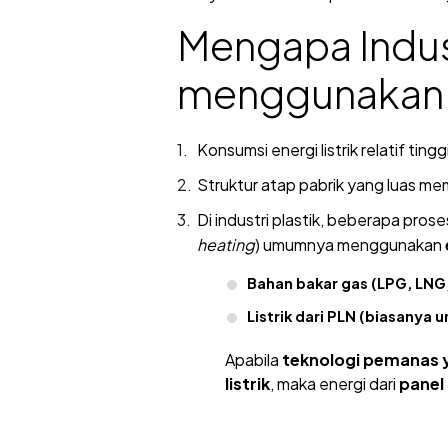
Mengapa Indust
menggunakan
Konsumsi energi listrik relatif tin
Struktur atap pabrik yang luas m
Di industri plastik, beberapa pros
heating
) umumnya menggunakan
Bahan bakar gas (LPG, LNG,
Listrik dari PLN (biasanya u
Apabila
teknologi pemanas y
listrik
, maka energi dari
panel