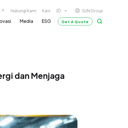
SUN Group
Hubungi Kami
Karir
ovasi
Media
ESG
Get A Quote
nergi dan Menjaga