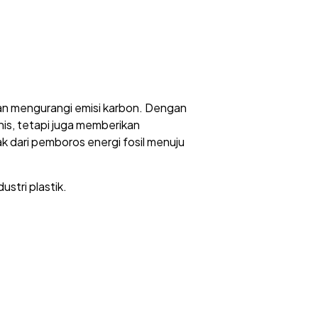
 dan mengurangi emisi karbon. Dengan
knis, tetapi juga memberikan
ak dari pemboros energi fosil menuju
stri plastik.