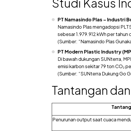
Studi Kasus Ind
PT Namasindo Plas – Industri B
Namasindo Plas mengadopsi PLTS at
sebesar 1.979.912 kWh per tahun d
(Sumber: “Namasindo Plas Gunakan
PT Modern Plastic Industry (MP
Di bawah dukungan SUNterra, MPI
emisi karbon sekitar 79 ton CO₂ pe
(Sumber: “SUNterra Dukung Go Gr
Tantangan dan 
Tantan
Penurunan output saat cuaca mend