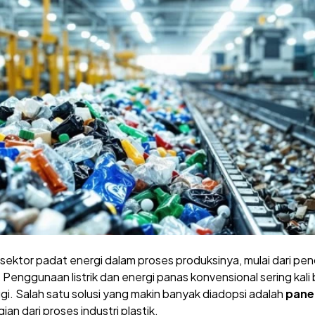
u sektor padat energi dalam proses produksinya, mulai dari p
enggunaan listrik dan energi panas konvensional sering kali 
i. Salah satu solusi yang makin banyak diadopsi adalah
panel
an dari proses industri plastik.