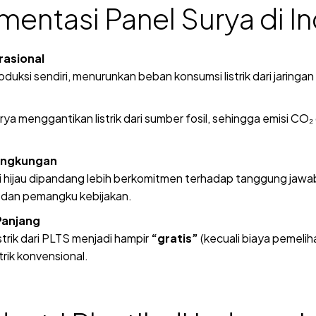
entasi Panel Surya di Ind
rasional
oduksi sendiri, menurunkan beban konsumsi listrik dari jaringa
surya menggantikan listrik dari sumber fosil, sehingga emisi CO
Lingkungan
 hijau dipandang lebih berkomitmen terhadap tanggung jawab
n, dan pemangku kebijakan.
 Panjang
trik dari PLTS menjadi hampir
“gratis”
(kecuali biaya pemeliha
strik konvensional.