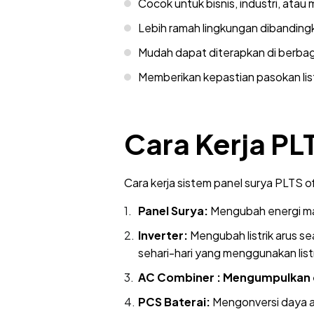
Cocok untuk bisnis, industri, atau
Lebih ramah lingkungan dibandingk
Mudah dapat diterapkan di berbagai 
Memberikan kepastian pasokan lis
Cara Kerja PL
Cara kerja sistem panel surya PLTS 
Panel Surya:
Mengubah energi mata
Inverter:
Mengubah listrik arus sea
sehari-hari yang menggunakan listr
AC Combiner : Mengumpulkan d
PCS Baterai:
Mengonversi daya ant