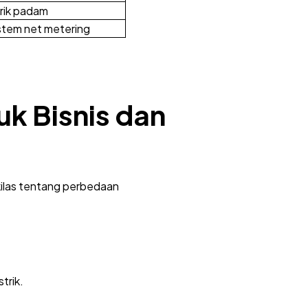
trik padam
stem net metering
k Bisnis dan
ekilas tentang perbedaan
trik.