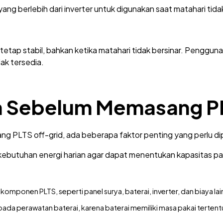
yang berlebih dari inverter untuk digunakan saat matahari tidak
 tetap stabil, bahkan ketika matahari tidak bersinar. Penggun
idak tersedia.
 Sebelum Memasang PL
 PLTS off-grid, ada beberapa faktor penting yang perlu d
kebutuhan energi harian agar dapat menentukan kapasitas pa
mponen PLTS, seperti panel surya, baterai, inverter, dan biaya lainny
ada perawatan baterai, karena baterai memiliki masa pakai tertent