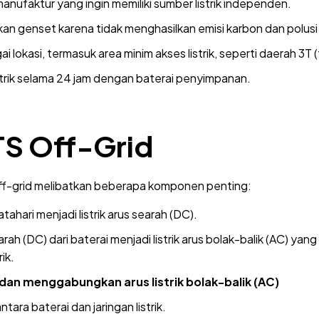
 manufaktur yang ingin memiliki sumber listrik independen.
an genset karena tidak menghasilkan emisi karbon dan polusi
lokasi, termasuk area minim akses listrik, seperti daerah 3T (
trik selama 24 jam dengan baterai penyimpanan.
TS Off-Grid
off-grid melibatkan beberapa komponen penting:
hari menjadi listrik arus searah (DC).
rah (DC) dari baterai menjadi listrik arus bolak-balik (AC) ya
ik.
an menggabungkan arus listrik bolak-balik (AC)
ara baterai dan jaringan listrik.