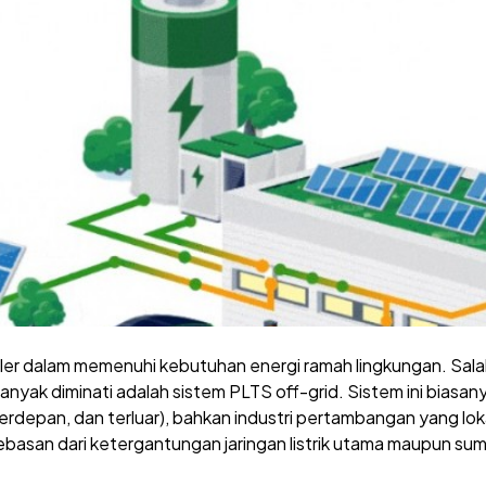
uler dalam memenuhi kebutuhan energi ramah lingkungan. Sala
yak diminati adalah sistem PLTS off-grid. Sistem ini biasany
 terdepan, dan terluar), bahkan industri pertambangan yang lokas
ebasan dari ketergantungan jaringan listrik utama maupun su