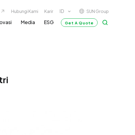
SUN Group
Hubungi Kami
Karir
ovasi
Media
ESG
Get A Quote
tri