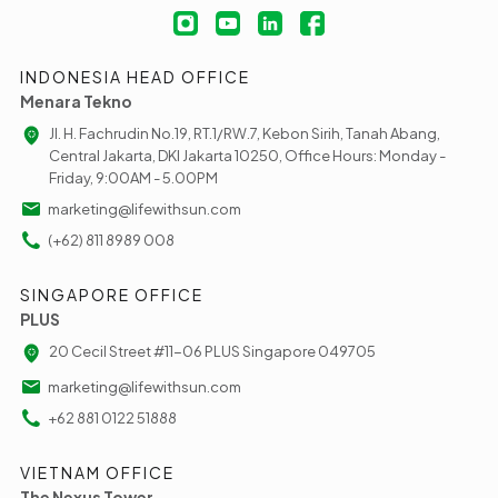
INDONESIA HEAD OFFICE
Menara Tekno
Jl. H. Fachrudin No.19, RT.1/RW.7, Kebon Sirih, Tanah Abang,
Central Jakarta, DKI Jakarta 10250, Office Hours: Monday -
Friday, 9:00AM - 5.00PM
marketing@lifewithsun.com
(+62) 811 8989 008
SINGAPORE OFFICE
PLUS
20 Cecil Street #11-06 PLUS Singapore 049705
marketing@lifewithsun.com
+62 881 0122 51888
VIETNAM OFFICE
The Nexus Tower