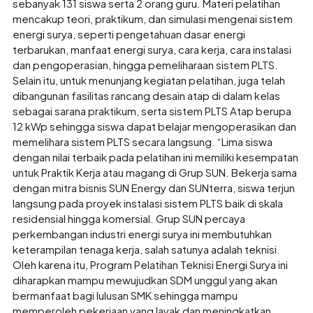
sebanyak 131 siswa serta 2 orang guru. Materi pelatihan
mencakup teori, praktikum, dan simulasi mengenai sistem
energi surya, seperti pengetahuan dasar energi
terbarukan, manfaat energi surya, cara kerja, cara instalasi
dan pengoperasian, hingga pemeliharaan sistem PLTS.
Selain itu, untuk menunjang kegiatan pelatihan, juga telah
dibangunan fasilitas rancang desain atap di dalam kelas
sebagai sarana praktikum, serta sistem PLTS Atap berupa
12 kWp sehingga siswa dapat belajar mengoperasikan dan
memelihara sistem PLTS secara langsung. “Lima siswa
dengan nilai terbaik pada pelatihan ini memiliki kesempatan
untuk Praktik Kerja atau magang di Grup SUN. Bekerja sama
dengan mitra bisnis SUN Energy dan SUNterra, siswa terjun
langsung pada proyek instalasi sistem PLTS baik di skala
residensial hingga komersial. Grup SUN percaya
perkembangan industri energi surya ini membutuhkan
keterampilan tenaga kerja, salah satunya adalah teknisi.
Oleh karena itu, Program Pelatihan Teknisi Energi Surya ini
diharapkan mampu mewujudkan SDM unggul yang akan
bermanfaat bagi lulusan SMK sehingga mampu
memperoleh pekerjaan yang layak dan meningkatkan