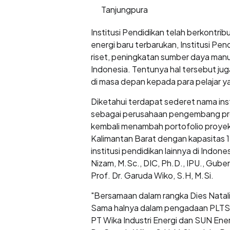
Tanjungpura
Institusi Pendidikan telah berkontri
energi baru terbarukan, Institusi Pe
riset, peningkatan sumber daya man
Indonesia. Tentunya hal tersebut ju
di masa depan kepada para pelajar y
Diketahui terdapat sederet nama ins
sebagai perusahaan pengembang proye
kembali menambah portofolio proyek k
Kalimantan Barat dengan kapasitas 
institusi pendidikan lainnya di Indone
Nizam, M.Sc., DIC, Ph.D., IPU., Gube
Prof. Dr. Garuda Wiko, S.H, M.Si.
"Bersamaan dalam rangka Dies Natalis
Sama halnya dalam pengadaan PLTS di 
PT Wika Industri Energi dan SUN Ener