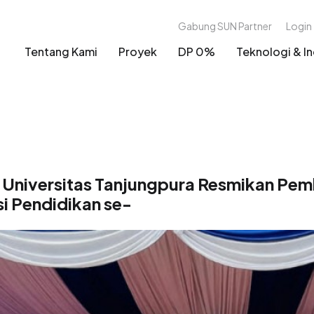
Gabung SUN Partner
Login
Tentang Kami
Proyek
DP 0%
Teknologi & In
 Universitas Tanjungpura Resmikan Pe
si Pendidikan se-