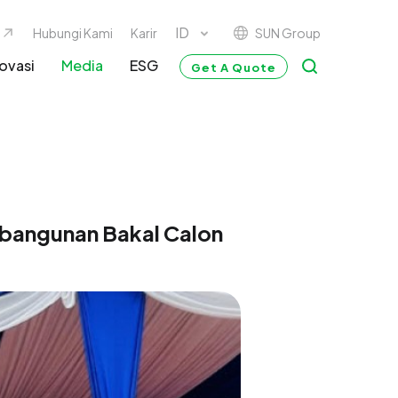
SUN Group
Hubungi Kami
Karir
ovasi
Media
ESG
Get A Quote
mbangunan Bakal Calon