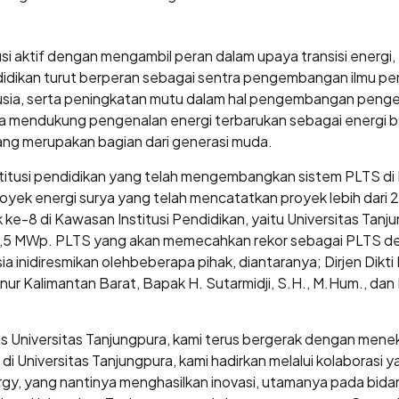
busi aktif dengan mengambil peran dalam upaya transisi energi
ndidikan turut berperan sebagai sentra pengembangan ilmu pen
usia, serta peningkatan mutu dalam hal pengembangan penge
ga mendukung pengenalan energi terbarukan sebagai energi 
ang merupakan bagian dari generasi muda.
titusi pendidikan yang telah mengembangkan sistem PLTS di I
k energi surya yang telah mencatatkan proyek lebih dari 2
e-8 di Kawasan Institusi Pendidikan, yaitu Universitas Tanju
1,5 MWp. PLTS yang akan memecahkan rekor sebagai PLTS den
sia inidiresmikan olehbeberapa pihak, diantaranya; Dirjen Dikti
rnur Kalimantan Barat, Bapak H. Sutarmidji, S.H., M.Hum., dan
 Universitas Tanjungpura, kami terus bergerak dengan menekan
Universitas Tanjungpura, kami hadirkan melalui kolaborasi ya
gy, yang nantinya menghasilkan inovasi, utamanya pada bidang