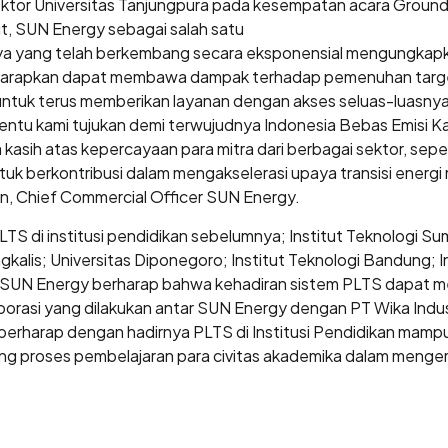
Rektor Universitas Tanjungpura pada kesempatan acara Groun
t, SUN Energy sebagai salah satu
a yang telah berkembang secara eksponensial mengungkapka
i harapkan dapat membawa dampak terhadap pemenuhan targe
ntuk terus memberikan layanan dengan akses seluas-luasnya
 tentu kami tujukan demi terwujudnya Indonesia Bebas Emisi
a kasih atas kepercayaan para mitra dari berbagai sektor, sep
tuk berkontribusi dalam mengakselerasi upaya transisi energ
on, Chief Commercial Officer SUN Energy.
S di institusi pendidikan sebelumnya; Institut Teknologi Sum
gkalis; Universitas Diponegoro; Institut Teknologi Bandung; In
N Energy berharap bahwa kehadiran sistem PLTS dapat memb
kolaborasi yang dilakukan antar SUN Energy dengan PT Wika In
berharap dengan hadirnya PLTS di Institusi Pendidikan mampu 
ng proses pembelajaran para civitas akademika dalam meng