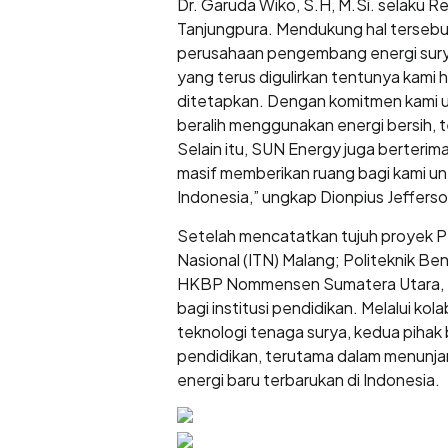
Dr. Garuda Wiko, S.H, M.Si. selaku 
Tanjungpura. Mendukung hal tersebu
perusahaan pengembang energi sury
yang terus digulirkan tentunya kam
ditetapkan. Dengan komitmen kami u
beralih menggunakan energi bersih,
Selain itu, SUN Energy juga berterim
masif memberikan ruang bagi kami un
Indonesia,” ungkap Dionpius Jeffers
Setelah mencatatkan tujuh proyek PLT
Nasional (ITN) Malang; Politeknik Ben
HKBP Nommensen Sumatera Utara, SU
bagi institusi pendidikan. Melalui 
teknologi tenaga surya, kedua pihak 
pendidikan, terutama dalam menunja
energi baru terbarukan di Indonesia.