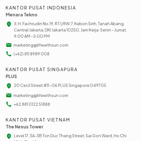
KANTOR PUSAT INDONESIA
Menara Tekno
Jl. H. Fachrudin No.19, RT.1/RW.7, Kebon Sirih, Tanah Abang,
Central Jakarta, DKI Jakarta 10250, Jam Kerja: Senin - Jumat,
9:00 AM - 5:00 PM
marketing@lifewithsun.com
(+62) 811 8989 008
KANTOR PUSAT SINGAPURA
PLUS
20 Cecil Street #11-06 PLUS Singapore 049705
marketing@lifewithsun.com
+62 881 0122 51888
KANTOR PUSAT VIETNAM
The Nexus Tower
Level 17, 3A-3B Ton Duc Thang Street, Sai Gon Ward, Ho Chi