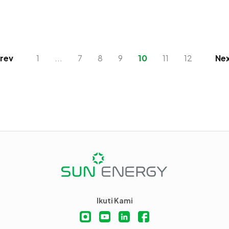
rev
1
...
7
8
9
10
11
12
Ne
Ikuti Kami