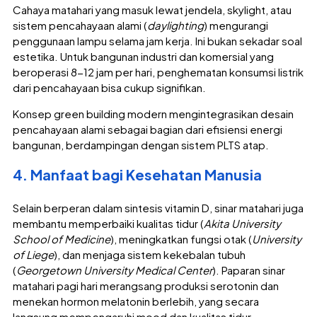
Cahaya matahari yang masuk lewat jendela, skylight, atau
sistem pencahayaan alami (
daylighting
) mengurangi
penggunaan lampu selama jam kerja. Ini bukan sekadar soal
estetika. Untuk bangunan industri dan komersial yang
beroperasi 8-12 jam per hari, penghematan konsumsi listrik
dari pencahayaan bisa cukup signifikan.
Konsep green building modern mengintegrasikan desain
pencahayaan alami sebagai bagian dari efisiensi energi
bangunan, berdampingan dengan sistem PLTS atap.
4. Manfaat bagi Kesehatan Manusia
Selain berperan dalam sintesis vitamin D, sinar matahari juga
membantu memperbaiki kualitas tidur (
Akita University
School of Medicine
), meningkatkan fungsi otak (
University
of Liege
), dan menjaga sistem kekebalan tubuh
(
Georgetown University Medical Center
). Paparan sinar
matahari pagi hari merangsang produksi serotonin dan
menekan hormon melatonin berlebih, yang secara
langsung mempengaruhi mood dan kualitas tidur.