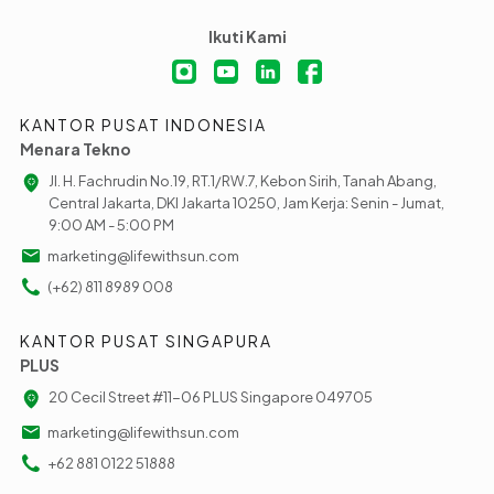
Ikuti Kami
KANTOR PUSAT INDONESIA
Menara Tekno
Jl. H. Fachrudin No.19, RT.1/RW.7, Kebon Sirih, Tanah Abang,
Central Jakarta, DKI Jakarta 10250, Jam Kerja: Senin - Jumat,
9:00 AM - 5:00 PM
marketing@lifewithsun.com
(+62) 811 8989 008
KANTOR PUSAT SINGAPURA
PLUS
20 Cecil Street #11-06 PLUS Singapore 049705
marketing@lifewithsun.com
+62 881 0122 51888