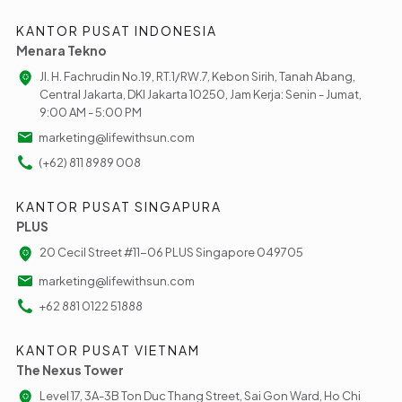
KANTOR PUSAT INDONESIA
Menara Tekno
Jl. H. Fachrudin No.19, RT.1/RW.7, Kebon Sirih, Tanah Abang,
Central Jakarta, DKI Jakarta 10250, Jam Kerja: Senin - Jumat,
9:00 AM - 5:00 PM
marketing@lifewithsun.com
(+62) 811 8989 008
KANTOR PUSAT SINGAPURA
PLUS
20 Cecil Street #11-06 PLUS Singapore 049705
marketing@lifewithsun.com
+62 881 0122 51888
KANTOR PUSAT VIETNAM
The Nexus Tower
Level 17, 3A-3B Ton Duc Thang Street, Sai Gon Ward, Ho Chi