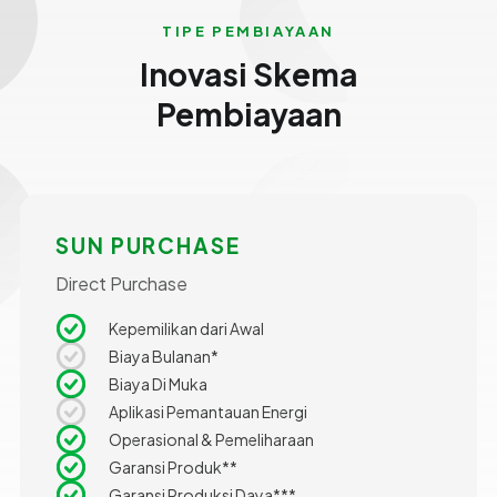
TIPE PEMBIAYAAN
Inovasi Skema
Pembiayaan
SUN PURCHASE
Direct Purchase
Kepemilikan dari Awal
Biaya Bulanan*
Biaya Di Muka
Aplikasi Pemantauan Energi
Operasional & Pemeliharaan
Garansi Produk**
Garansi Produksi Daya***