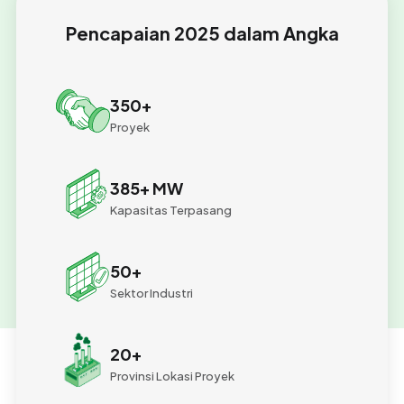
Pencapaian 2025 dalam Angka
350
+
Proyek
385
+ MW
Kapasitas Terpasang
50
+
Sektor Industri
20
+
Provinsi Lokasi Proyek