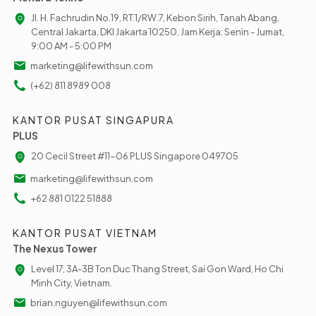
Jl. H. Fachrudin No.19, RT.1/RW.7, Kebon Sirih, Tanah Abang,
Central Jakarta, DKI Jakarta 10250, Jam Kerja: Senin - Jumat,
9:00 AM - 5:00 PM
marketing@lifewithsun.com
(+62) 811 8989 008
KANTOR PUSAT SINGAPURA
PLUS
20 Cecil Street #11-06 PLUS Singapore 049705
marketing@lifewithsun.com
+62 881 0122 51888
KANTOR PUSAT VIETNAM
The Nexus Tower
Level 17, 3A-3B Ton Duc Thang Street, Sai Gon Ward, Ho Chi
Minh City, Vietnam.
brian.nguyen@lifewithsun.com