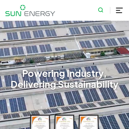
Powering Industry,
Delivering Sustainability
01
/
01