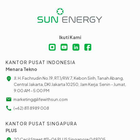
Ikuti Kami
KANTOR PUSAT INDONESIA
Menara Tekno
Jl. H. Fachrudin No.19, RT.1/RW.7, Kebon Sirih, Tanah Abang,
Central Jakarta, DKI Jakarta 10250, Jam Kerja: Senin - Jumat,
9:00 AM - 5:00 PM
marketing@lifewithsun.com
(+62) 811 8989 008
KANTOR PUSAT SINGAPURA
PLUS
20 Cecil Street #11-06 PLUS Singapore 049705