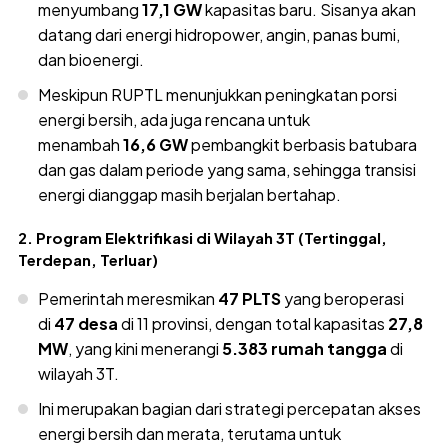
menyumbang
17,1 GW
kapasitas baru. Sisanya akan
datang dari energi hidropower, angin, panas bumi,
dan bioenergi.
Meskipun RUPTL menunjukkan peningkatan porsi
energi bersih, ada juga rencana untuk
menambah
16,6 GW
pembangkit berbasis batubara
dan gas dalam periode yang sama, sehingga transisi
energi dianggap masih berjalan bertahap.
2. Program Elektrifikasi di Wilayah 3T (Tertinggal,
Terdepan, Terluar)
Pemerintah meresmikan
47 PLTS
yang beroperasi
di
47 desa
di 11 provinsi, dengan total kapasitas
27,8
MW
, yang kini menerangi
5.383 rumah tangga
di
wilayah 3T.
Ini merupakan bagian dari strategi percepatan akses
energi bersih dan merata, terutama untuk