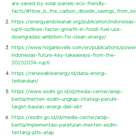
are-saved-by-solar-panels-eco-friendly-
facts/#How_is_the_carbon_dioxide_savings_from_solar
https://energyandcleanair.org/publication/indonesias-
ruptl-outlines-faster-growth-in-fossil-fuel-use-
downgrades-ambition-for-clean-energy/
https://www.hoganlovells.com/en/publications/power
indonesias-future-key-takeaways-from-the-
20252034-ruptl
https://renewableenergy.id/data-energi-
terbarukan/
https://www.esdm.go.id/id/media-center/arsip-
berita/menteri-esdm-ungkap-strategi-penuhi-
target-bauran-energi-dari-ebt
https://esdm.go.id/id/media-center/arsip-
berita/implementasi-peraturan-menteri-esdm-
tentang-plts-atap