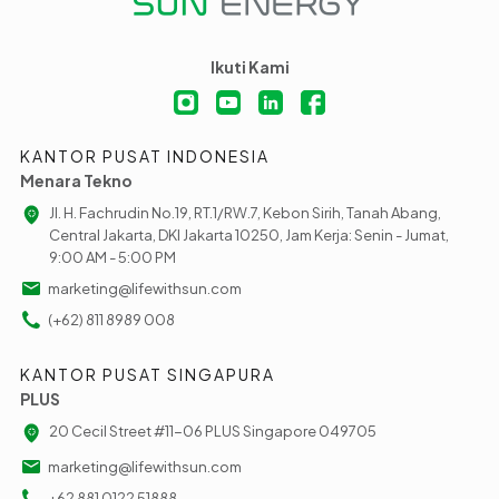
Ikuti Kami
KANTOR PUSAT INDONESIA
Menara Tekno
Jl. H. Fachrudin No.19, RT.1/RW.7, Kebon Sirih, Tanah Abang,
Central Jakarta, DKI Jakarta 10250, Jam Kerja: Senin - Jumat,
9:00 AM - 5:00 PM
marketing@lifewithsun.com
(+62) 811 8989 008
KANTOR PUSAT SINGAPURA
PLUS
20 Cecil Street #11-06 PLUS Singapore 049705
marketing@lifewithsun.com
+62 881 0122 51888