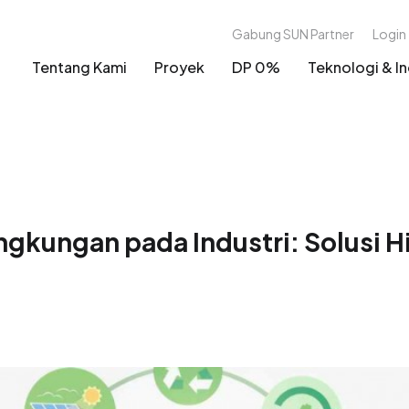
Gabung SUN Partner
Login
Tentang Kami
Proyek
DP 0%
Teknologi & In
gkungan pada Industri: Solusi H