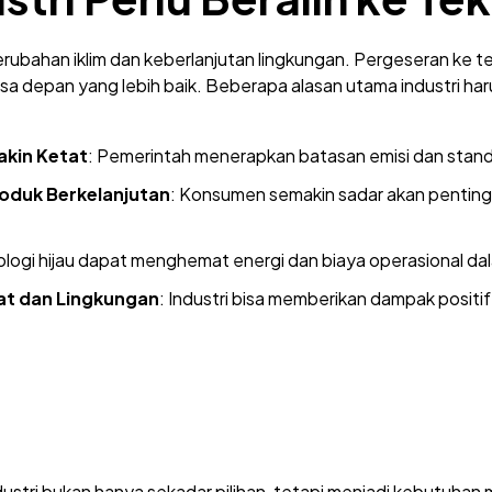
perubahan iklim dan keberlanjutan lingkungan. Pergeseran ke t
sa depan yang lebih baik. Beberapa alasan utama industri har
akin Ketat
: Pemerintah menerapkan batasan emisi dan standa
oduk Berkelanjutan
: Konsumen semakin sadar akan penting
ologi hijau dapat menghemat energi dan biaya operasional da
at dan Lingkungan
: Industri bisa memberikan dampak positi
dustri bukan hanya sekadar pilihan, tetapi menjadi kebutuha