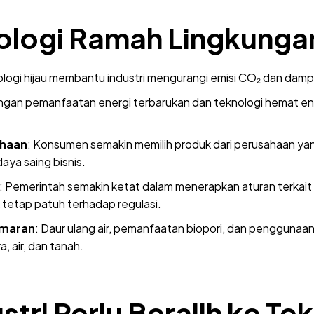
ologi Ramah Lingkunga
ologi hijau membantu industri mengurangi emisi CO₂ dan damp
ngan pemanfaatan energi terbarukan dan teknologi hemat ene
ahaan
: Konsumen semakin memilih produk dari perusahaan yan
aya saing bisnis.
: Pemerintah semakin ketat dalam menerapkan aturan terkait e
tetap patuh terhadap regulasi.
emaran
: Daur ulang air, pemanfaatan biopori, dan penggunaan
 air, dan tanah.
tri Perlu Beralih ke Tek