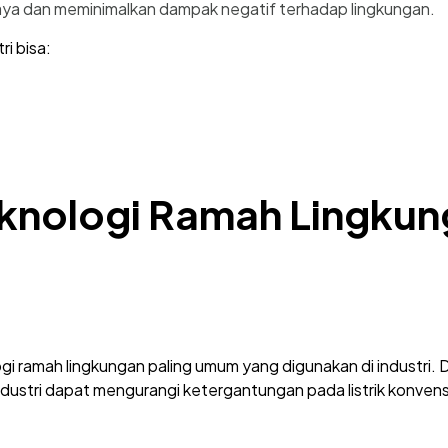
daya dan meminimalkan dampak negatif terhadap lingkungan.
ri bisa:
eknologi Ramah Lingku
logi ramah lingkungan paling umum yang digunakan di industr
 industri dapat mengurangi ketergantungan pada listrik konve