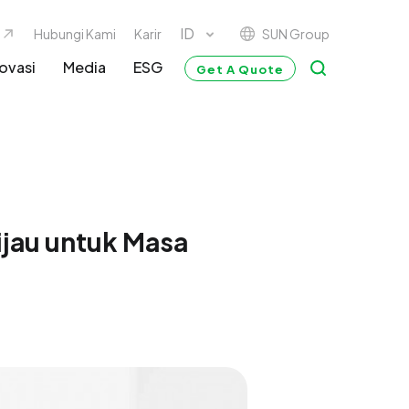
SUN Group
Hubungi Kami
Karir
ovasi
Media
ESG
Get A Quote
ijau untuk Masa