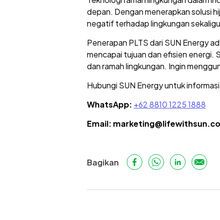
depan. Dengan menerapkan solusi hija
negatif terhadap lingkungan sekaligu
Penerapan PLTS dari SUN Energy adal
mencapai tujuan dan efisien energi. 
dan ramah lingkungan. Ingin mengg
Hubungi SUN Energy untuk informasi l
WhatsApp:
+62 8810 1225 1888
Email: marketing@lifewithsun.c
Bagikan