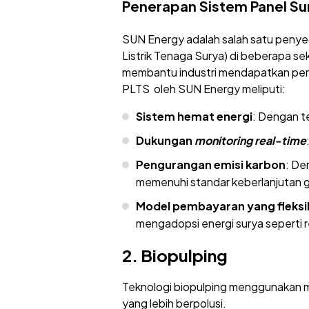
Penerapan Sistem Panel Su
SUN Energy adalah salah satu penye
Listrik Tenaga Surya) di beberapa se
membantu industri mendapatkan pen
PLTS oleh SUN Energy meliputi:
Sistem hemat energi
: Dengan t
Dukungan
monitoring real-time
Pengurangan emisi karbon
: De
memenuhi standar keberlanjutan g
Model pembayaran yang fleksi
mengadopsi energi surya seperti r
2. Biopulping
Teknologi biopulping menggunakan m
yang lebih berpolusi.