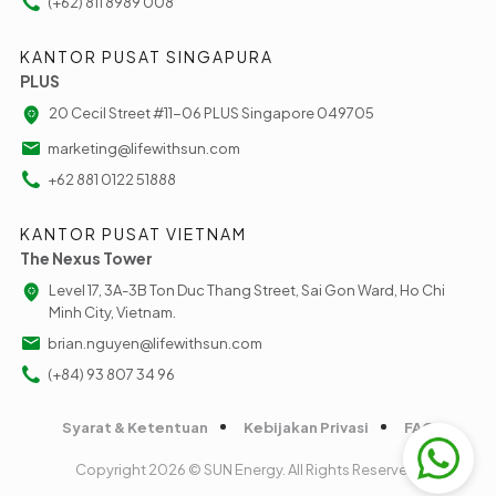
(+62) 811 8989 008
KANTOR PUSAT SINGAPURA
PLUS
20 Cecil Street #11-06 PLUS Singapore 049705
marketing@lifewithsun.com
+62 881 0122 51888
KANTOR PUSAT VIETNAM
The Nexus Tower
Level 17, 3A-3B Ton Duc Thang Street, Sai Gon Ward, Ho Chi
Minh City, Vietnam.
brian.nguyen@lifewithsun.com
(+84) 93 807 34 96
Syarat & Ketentuan
Kebijakan Privasi
FAQ
Copyright 2026 © SUN Energy. All Rights Reserved.