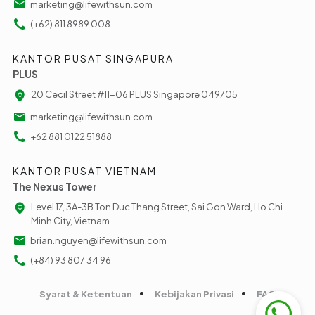
marketing@lifewithsun.com
(+62) 811 8989 008
KANTOR PUSAT SINGAPURA
PLUS
20 Cecil Street #11-06 PLUS Singapore 049705
marketing@lifewithsun.com
+62 881 0122 51888
KANTOR PUSAT VIETNAM
The Nexus Tower
Level 17, 3A-3B Ton Duc Thang Street, Sai Gon Ward, Ho Chi
Minh City, Vietnam.
brian.nguyen@lifewithsun.com
(+84) 93 807 34 96
Syarat & Ketentuan
Kebijakan Privasi
FAQ