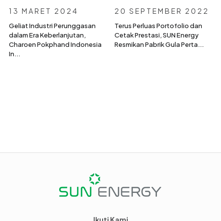
13 MARET 2024
20 SEPTEMBER 2022
Geliat Industri Perunggasan
Terus Perluas Portofolio dan
dalam Era Keberlanjutan,
Cetak Prestasi, SUN Energy
Charoen Pokphand Indonesia
Resmikan Pabrik Gula Perta...
In...
Ikuti Kami