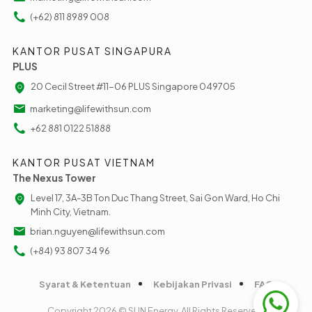
(+62) 811 8989 008
KANTOR PUSAT SINGAPURA
PLUS
20 Cecil Street #11-06 PLUS Singapore 049705
marketing@lifewithsun.com
+62 881 0122 51888
KANTOR PUSAT VIETNAM
The Nexus Tower
Level 17, 3A-3B Ton Duc Thang Street, Sai Gon Ward, Ho Chi
Minh City, Vietnam.
brian.nguyen@lifewithsun.com
(+84) 93 807 34 96
Syarat & Ketentuan
Kebijakan Privasi
FAQ
Copyright 2026 © SUN Energy. All Rights Reserved.