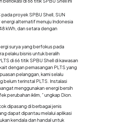
rlokasi di 66 titik SPBU Shell ini
S pada proyek SPBU Shell, SUN
nergi alternatif menuju Indonesia
.248 kWh, dan setara dengan
rgi surya yang berfokus pada
 pelaku bisnis untuk beralih
LTS di 66 titik SPBU Shell di kawasan
 terkait dengan pemasangan PLTS yang
puasan pelanggan, kami selalu
belum terinstal PLTS. Instalasi
semangat menggunakan energi bersih
k perubahan iklim, ” ungkap Dion.
cok dipasang di berbagai jenis
ng dapat dipantau melalui aplikasi
kan kendala dan handal untuk