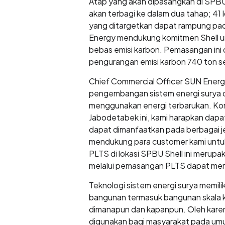
Atap yang akan dipasangkan di SPBU S
akan terbagi ke dalam dua tahap; 41
yang ditargetkan dapat rampung pad
Energy mendukung komitmen Shell un
bebas emisi karbon. Pemasangan ini 
pengurangan emisi karbon 740 ton s
Chief Commercial Officer SUN Ener
pengembangan sistem energi surya di 
menggunakan energi terbarukan. Komit
Jabodetabek ini, kami harapkan dapa
dapat dimanfaatkan pada berbagai je
mendukung para customer kami untuk 
PLTS di lokasi SPBU Shell ini merup
melalui pemasangan PLTS dapat memb
Teknologi sistem energi surya memili
bangunan termasuk bangunan skala kec
dimanapun dan kapanpun. Oleh kare
digunakan bagi masyarakat pada um