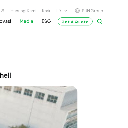
SUN Group
Hubungi Kami
Karir
ovasi
Media
ESG
Get A Quote
hell