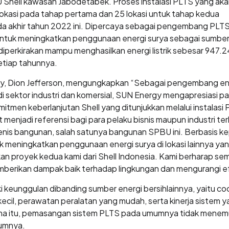
hell kawasan Jabodetabek. Proses instalasi PLTS yang akan be
 lokasi pada tahap pertama dan 25 lokasi untuk tahap kedua
a akhir tahun 2022 ini. Dipercaya sebagai pengembang PLT
tuk meningkatkan penggunaan energi surya sebagai sumber e
diperkirakan mampu menghasilkan energi listrik sebesar 947
etiap tahunnya.
gy, Dion Jefferson, mengungkapkan “Sebagai pengembang ene
sektor industri dan komersial, SUN Energy mengapresiasi para
men keberlanjutan Shell yang ditunjukkan melalui instalasi P
t menjadi referensi bagi para pelaku bisnis maupun industri
nis bangunan, salah satunya bangunan SPBU ini. Berbasis ke
meningkatkan penggunaan energi surya di lokasi lainnya yang 
akan proyek kedua kami dari Shell Indonesia. Kami berharap 
erikan dampak baik terhadap lingkungan dan mengurangi efe
ki keunggulan dibanding sumber energi bersihlainnya, yaitu co
il, perawatan peralatan yang mudah, serta kinerja sistem ya
na itu, pemasangan sistem PLTS pada umumnya tidak menemu
umnya.