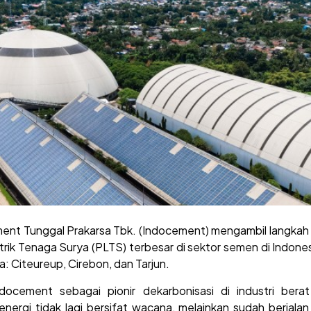
nt Tunggal Prakarsa Tbk. (Indocement) mengambil langkah t
k Tenaga Surya (PLTS) terbesar di sektor semen di Indones
a: Citeureup, Cirebon, dan Tarjun.
docement sebagai pionir dekarbonisasi di industri berat
energi tidak lagi bersifat wacana, melainkan sudah berjalan da