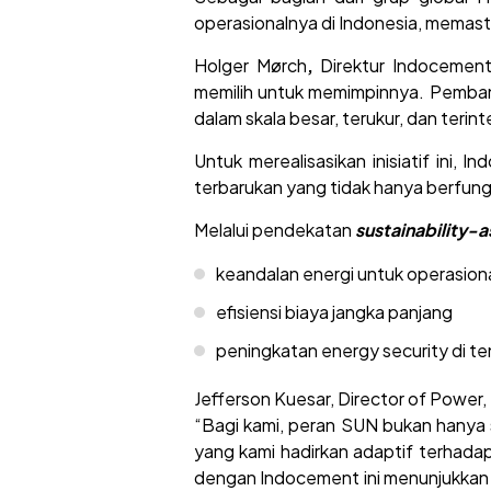
operasionalnya di Indonesia, memastik
Holger Mørch
,
Direktur Indocement
memilih untuk memimpinnya. Pembangu
dalam skala besar, terukur, dan terin
Untuk merealisasikan inisiatif ini
terbarukan yang tidak hanya berfungs
Melalui pendekatan
sustainability-
keandalan energi untuk operasional
efisiensi biaya jangka panjang
peningkatan energy security di ten
Jefferson Kuesar, Director of Power
“Bagi kami, peran SUN bukan hanya s
yang kami hadirkan adaptif terhadap
dengan Indocement ini menunjukkan b