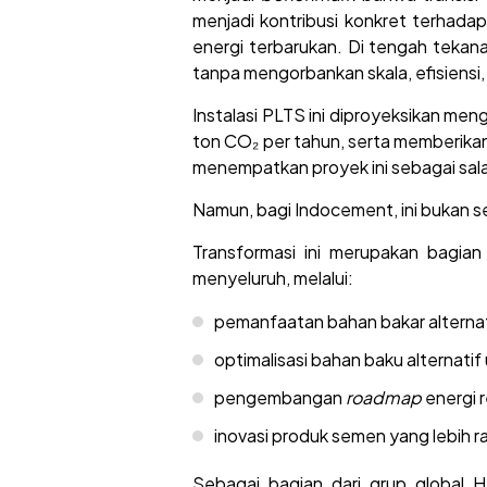
menjadi kontribusi konkret terhad
energi terbarukan. Di tengah tekana
tanpa mengorbankan skala, efisiensi,
Instalasi PLTS ini diproyeksikan meng
ton CO₂ per tahun, serta memberika
menempatkan proyek ini sebagai salah s
Namun, bagi Indocement, ini bukan s
Transformasi ini merupakan bagian
menyeluruh, melalui:
pemanfaatan bahan bakar alternat
optimalisasi bahan baku alternati
pengembangan
roadmap
energi 
inovasi produk semen yang lebih 
Sebagai bagian dari grup global 