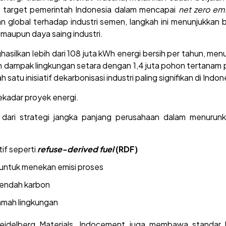
ap target pemerintah Indonesia dalam mencapai
net zero em
n global terhadap industri semen, langkah ini menunjukkan
 maupun daya saing industri.
hasilkan lebih dari 108 juta kWh energi bersih per tahun, menu
n dampak lingkungan setara dengan 1,4 juta pohon tertanam 
atu inisiatif dekarbonisasi industri paling signifikan di Indone
ekadar proyek energi.
 dari strategi jangka panjang perusahaan dalam menurunk
if seperti
refuse-derived fuel
(RDF)
f untuk menekan emisi proses
rendah karbon
ramah lingkungan
Heidelberg Materials, Indocement juga membawa standar k