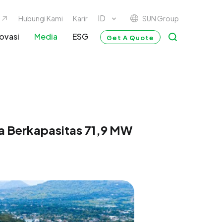
SUN Group
Hubungi Kami
Karir
ovasi
Media
ESG
Get A Quote
a Berkapasitas 71,9 MW