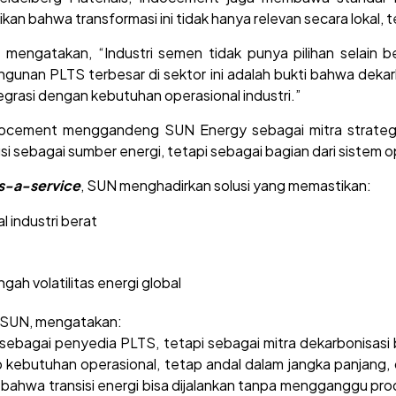
an bahwa transformasi ini tidak hanya relevan secara lokal, t
 mengatakan, “Industri semen tidak punya pilihan selain b
nan PLTS terbesar di sektor ini adalah bukti bahwa dekarb
tegrasi dengan kebutuhan operasional industri.”
, Indocement menggandeng SUN Energy sebagai mitra strateg
i sebagai sumber energi, tetapi sebagai bagian dari sistem o
as-a-service
, SUN menghadirkan solusi yang memastikan:
 industri berat
gah volatilitas energi global
, SUN, mengatakan:
ebagai penyedia PLTS, tetapi sebagai mitra dekarbonisasi b
 kebutuhan operasional, tetap andal dalam jangka panjang, d
ahwa transisi energi bisa dijalankan tanpa mengganggu pro