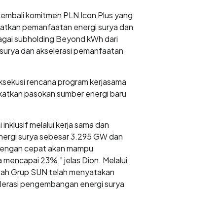
kembali komitmen PLN Icon Plus yang
katkan pemanfaatan energi surya dan
bagai subholding Beyond kWh dari
surya dan akselerasi pemanfaatan
eksekusi rencana program kerjasama
gkatkan pasokan sumber energi baru
nklusif melalui kerja sama dan
nergi surya sebesar 3.295 GW dan
a dengan cepat akan mampu
 mencapai 23%,” jelas Dion. Melalui
bawah Grup SUN telah menyatakan
erasi pengembangan energi surya