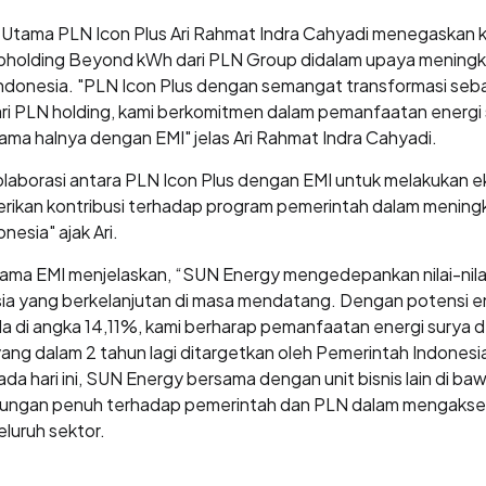
 Utama PLN Icon Plus Ari Rahmat Indra Cahyadi menegaskan 
 subholding Beyond kWh dari PLN Group didalam upaya mening
i Indonesia. "PLN Icon Plus dengan semangat transformasi se
 PLN holding, kami berkomitmen dalam pemanfaatan energi 
sama halnya dengan EMI" jelas Ari Rahmat Indra Cahyadi.
laborasi antara PLN Icon Plus dengan EMI untuk melakukan 
berikan kontribusi terhadap program pemerintah dalam menin
nesia" ajak Ari.
tama EMI menjelaskan, “SUN Energy mengedepankan nilai-nilai i
ia yang berkelanjutan di masa mendatang. Dengan potensi e
rada di angka 14,11%, kami berharap pemanfaatan energi sury
ng dalam 2 tahun lagi ditargetkan oleh Pemerintah Indonesia
ada hari ini, SUN Energy bersama dengan unit bisnis lain di 
ungan penuh terhadap pemerintah dan PLN dalam mengaksel
seluruh sektor.