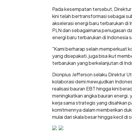
Pada kesempatan tersebut, Direktur
kini telah bertransformasi sebagai
akselerasi energi baru terbarukan d
PLN dan sebagaimana penugasan dari
energi baru terbarukan di Indonesia 
"Kami berharap selain memperkuat ko
yang disepakati, juga bisa ikut mem
terbarukan yang berkelanjutan di Indo
Dionpius Jefferson selaku Direktur U
kolaborasi demi mewujudkan Indones
realisasi bauran EBT hingga kini be
meningkatkan angka bauran energi, ya
kerja sama strategis yang disahkan p
komitmennya dalam memberikan duk
mulai dari skala besar hingga kecil di 