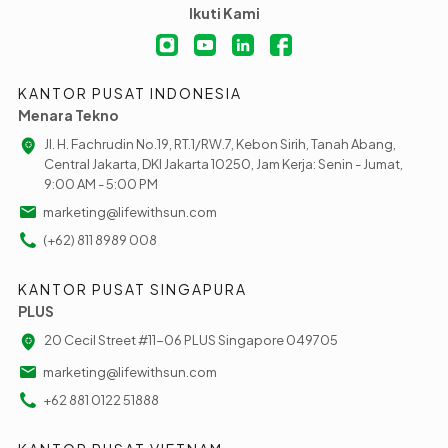
Ikuti Kami
KANTOR PUSAT INDONESIA
Menara Tekno
Jl. H. Fachrudin No.19, RT.1/RW.7, Kebon Sirih, Tanah Abang,
Central Jakarta, DKI Jakarta 10250, Jam Kerja: Senin - Jumat,
9:00 AM - 5:00 PM
marketing@lifewithsun.com
(+62) 811 8989 008
KANTOR PUSAT SINGAPURA
PLUS
20 Cecil Street #11-06 PLUS Singapore 049705
marketing@lifewithsun.com
+62 881 0122 51888