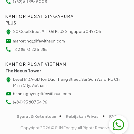
(+62) 811 8989 008
KANTOR PUSAT SINGAPURA
PLUS
20 Cecil Street #11-06 PLUS Singapore 049705
marketing@lifewithsun.com
+62 881 0122 51888
KANTOR PUSAT VIETNAM
The Nexus Tower
Level 17, 3A-3B Ton Duc Thang Street, Sai Gon Ward, Ho Chi
Minh City, Vietnam.
brian.nguyen@lifewithsun.com
(+84) 93 807 34 96
Syarat & Ketentuan
Kebijakan Privasi
FAQ
Copyright 2026 © SUN Energy. All Rights Reserved.