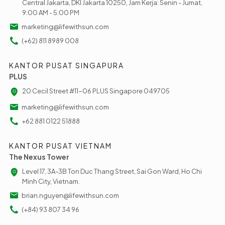
Central Jakarta, DKI Jakarta 10250, Jam Kerja: Senin - Jumat,
9:00 AM - 5:00 PM
marketing@lifewithsun.com
(+62) 811 8989 008
KANTOR PUSAT SINGAPURA
PLUS
20 Cecil Street #11-06 PLUS Singapore 049705
marketing@lifewithsun.com
+62 881 0122 51888
KANTOR PUSAT VIETNAM
The Nexus Tower
Level 17, 3A-3B Ton Duc Thang Street, Sai Gon Ward, Ho Chi
Minh City, Vietnam.
brian.nguyen@lifewithsun.com
(+84) 93 807 34 96