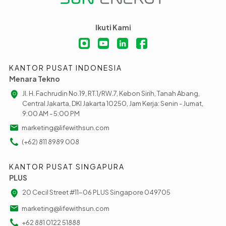
Ikuti Kami
KANTOR PUSAT INDONESIA
Menara Tekno
Jl. H. Fachrudin No.19, RT.1/RW.7, Kebon Sirih, Tanah Abang,
Central Jakarta, DKI Jakarta 10250, Jam Kerja: Senin - Jumat,
9:00 AM - 5:00 PM
marketing@lifewithsun.com
(+62) 811 8989 008
KANTOR PUSAT SINGAPURA
PLUS
20 Cecil Street #11-06 PLUS Singapore 049705
marketing@lifewithsun.com
+62 881 0122 51888