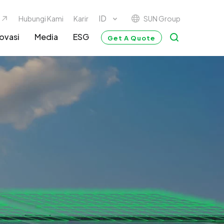
SUN Group
Hubungi Kami
Karir
ovasi
Media
ESG
Get A Quote
G