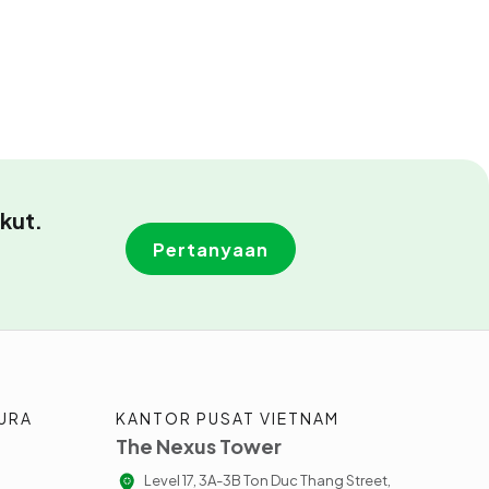
kut.
Pertanyaan
URA
KANTOR PUSAT VIETNAM
The Nexus Tower
Level 17, 3A-3B Ton Duc Thang Street,