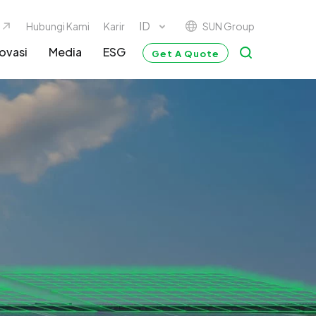
SUN Group
Hubungi Kami
Karir
ovasi
Media
ESG
Get A Quote
G