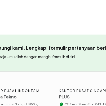
ngi kami. Lengkapi formulir pertanyaan beri
aja - mulailah dengan mengisi formulir di sini.
R PUSAT INDONESIA
KANTOR PUSAT SINGAP
a Tekno
PLUS
. Fachrudin No.19, RT.1/RW.7,
20 Cecil Street #11-06 PLUS