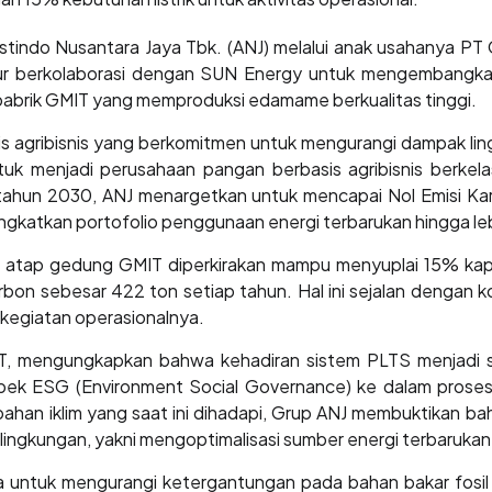
stindo Nusantara Jaya Tbk. (ANJ) melalui anak usahanya PT
mur berkolaborasi dengan SUN Energy untuk mengembangka
 pabrik GMIT yang memproduksi edamame berkualitas tinggi.
s agribisnis yang berkomitmen untuk mengurangi dampak lin
untuk menjadi perusahaan pangan berbasis agribisnis berkel
tahun 2030, ANJ menargetkan untuk mencapai Nol Emisi K
ingkatkan portofolio penggunaan energi terbarukan hingga l
atap gedung GMIT diperkirakan mampu menyuplai 15% kapasi
rbon sebesar 422 ton setiap tahun. Hal ini sejalan dengan 
kegiatan operasionalnya.
T,
mengungkapkan bahwa kehadiran sistem PLTS menjadi sa
spek ESG (Environment Social Governance) ke dalam proses 
ahan iklim yang saat ini dihadapi, Grup ANJ membuktikan ba
ingkungan, yakni mengoptimalisasi sumber energi terbarukan
aya untuk mengurangi ketergantungan pada bahan bakar fosil