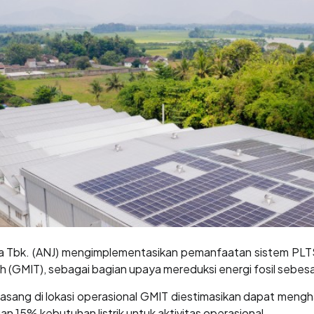
a Tbk. (ANJ) mengimplementasikan pemanfaatan sistem PLTS
 (GMIT), sebagai bagian upaya mereduksi energi fosil sebes
sang di lokasi operasional GMIT diestimasikan dapat menghas
n 15% kebutuhan listrik untuk aktivitas operasional.