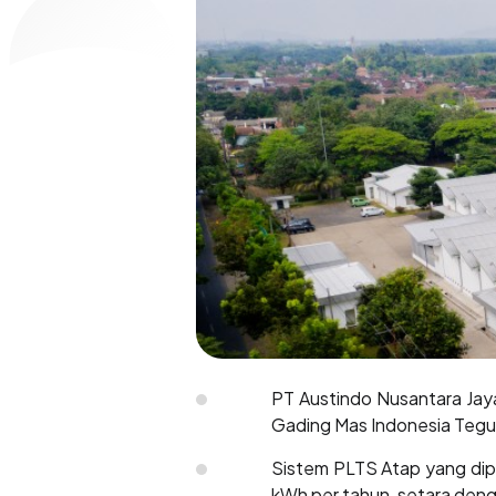
PT Austindo Nusantara Jay
Gading Mas Indonesia Teguh
Sistem PLTS Atap yang dipa
kWh per tahun, setara denga