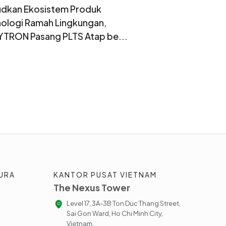
dkan Ekosistem Produk
ologi Ramah Lingkungan,
TRON Pasang PLTS Atap be...
URA
KANTOR PUSAT VIETNAM
The Nexus Tower
Level 17, 3A-3B Ton Duc Thang Street,
Sai Gon Ward, Ho Chi Minh City,
Vietnam.