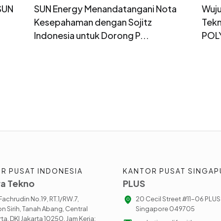
SUN
SUN Energy Menandatangani Nota
Wuju
Kesepahaman dengan Sojitz
Tekn
Indonesia untuk Dorong P...
POLY
R PUSAT INDONESIA
KANTOR PUSAT SINGAP
a Tekno
PLUS
. Fachrudin No.19, RT.1/RW.7,
20 Cecil Street #11-06 PLUS
n Sirih, Tanah Abang, Central
Singapore 049705
ta, DKI Jakarta 10250, Jam Kerja: