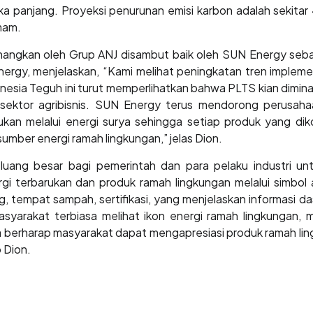
ka panjang. Proyeksi penurunan emisi karbon adalah sekit
mam.
nangkan oleh Grup ANJ disambut baik oleh SUN Energy se
rgy, menjelaskan, “Kami melihat peningkatan tren impleme
nesia Teguh ini turut memperlihatkan bahwa PLTS kian diminat
k sektor agribisnis. SUN Energy terus mendorong perusahaa
kan melalui energi surya sehingga setiap produk yang dik
sumber energi ramah lingkungan,” jelas Dion.
uang besar bagi pemerintah dan para pelaku industri u
 terbarukan dan produk ramah lingkungan melalui simbol 
, tempat sampah, sertifikasi, yang menjelaskan informasi das
yarakat terbiasa melihat ikon energi ramah lingkungan, ma
a berharap masyarakat dapat mengapresiasi produk ramah lin
p Dion.