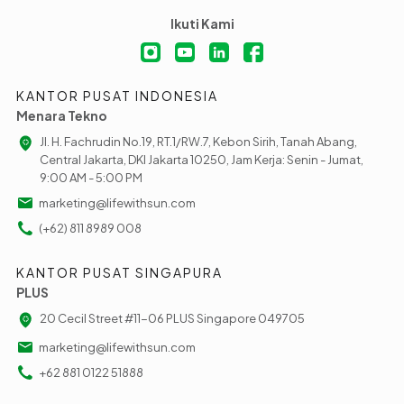
Ikuti Kami
KANTOR PUSAT INDONESIA
Menara Tekno
Jl. H. Fachrudin No.19, RT.1/RW.7, Kebon Sirih, Tanah Abang,
Central Jakarta, DKI Jakarta 10250, Jam Kerja: Senin - Jumat,
9:00 AM - 5:00 PM
marketing@lifewithsun.com
(+62) 811 8989 008
KANTOR PUSAT SINGAPURA
PLUS
20 Cecil Street #11-06 PLUS Singapore 049705
marketing@lifewithsun.com
+62 881 0122 51888