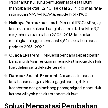
Pada tahun itu, suhu permukaan rata-rata Bumi
mencapai sekitar
1,2 °C (sekitar 2,1 °F)
di atas rata-
rata acuan NASA–NOAA (periode 1951–1980).
Naiknya Permukaan Laut:
Menurut IPCC (AR6), laju
kenaikan permukaan laut global tercatat sekitar 3,7
mm/tahun antara tahun 2006–2018, kemudian
meningkat hingga mencapai 4,62 mm/tahun pada
periode 2013–2022.
Cuaca Ekstrem:
Frekuensi bencana seperti banjir
bandang di Asia Tenggara meningkat hingga dua kali
lipat dalam satu dekade terakhir.
Dampak Sosial-Ekonomi:
Ancaman terhadap
ketahanan pangan akibat gagal panen; risiko
kesehatan dari gelombang panas; migrasi penduduk
karena wilayah pesisir terendam air laut.
Solusi Mengatasi Perubahan