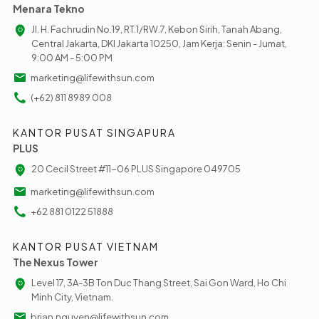
Menara Tekno
Jl. H. Fachrudin No.19, RT.1/RW.7, Kebon Sirih, Tanah Abang,
Central Jakarta, DKI Jakarta 10250, Jam Kerja: Senin - Jumat,
9:00 AM - 5:00 PM
marketing@lifewithsun.com
(+62) 811 8989 008
KANTOR PUSAT SINGAPURA
PLUS
20 Cecil Street #11-06 PLUS Singapore 049705
marketing@lifewithsun.com
+62 881 0122 51888
KANTOR PUSAT VIETNAM
The Nexus Tower
Level 17, 3A-3B Ton Duc Thang Street, Sai Gon Ward, Ho Chi
Minh City, Vietnam.
brian.nguyen@lifewithsun.com